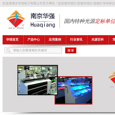
欢迎来南京华强电子有限公司官方网站！批发
紫外线灯
,
防紫外线灯
,
植物灯
等特殊光
国内特种光源
定标单
华强首页
产品中心
应用案例
行业资讯
光源百科
热门关键词：
紫外线灯
防紫外线灯
植物灯
防爆灯管
异纤灯管
FLB1149T5UV32A-H1，H-FLB1700T5UV32A-H2