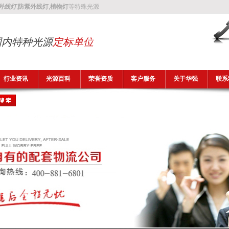
外线灯
,
防紫外线灯
,
植物灯
等特殊光源
国内特种光源
定标单位
行业资讯
光源百科
荣誉资质
客户服务
关于华强
联系
植物灯
防爆灯管
异纤灯管
蓝光灯管
晒图灯管
老化灯
杀菌灯
FLR1
T5UV32A-H2