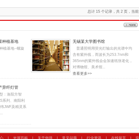
总计 15 个记录，共 2 页，当前第
菜种植基地
无锡某大学图书馆
种植基地--螺旋
普通照明用荧光灯输出的光谱中均
含有紫外线，而波长为253.7nm和
365nm的紫外线会会加速纸张老化，
对博物馆、美术馆...
查看更多>>
产异纤灯管
型：洛阳方智
CS系列、南阳利
纬JWF及精灵系
.
CE认证4
CE认证3-2
CE认证3-1
心
|
光源百科
|
关于华强
|
常见问题
|
行业资讯
|
在线留言
|