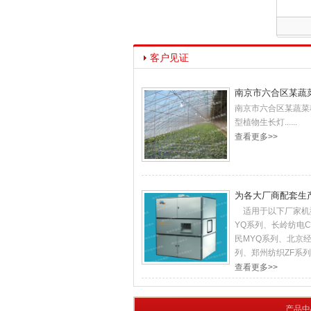
客户见证
南京市六合区某蔬
南京市六合区某蔬菜
型植物生长灯......
查看更多>>
为各大厂商配套生
适用于以下厂家机
YQ系列、长岭纺电
民MYQ系列、北京经
列、郑州纺织ZF系列..
查看更多>>
CE认证-2
CE认证-1
产品中