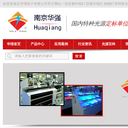
欢迎来南京华强电子有限公司官方网站！批发
紫外线灯
,
防紫外线灯
,
植物灯
等特殊光
国内特种光源
定标单
华强首页
产品中心
应用案例
行业资讯
光源百科
热门关键词：
紫外线灯
防紫外线灯
植物灯
防爆灯管
异纤灯管
FLB1149T5UV32A-H1，H-FLB1700T5UV32A-H2