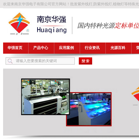
欢迎来南京华强电子有限公司官方网站！批发
紫外线灯
,
防紫外线灯
,
植物灯
等特殊光
国内特种光源
定标单
华强首页
产品中心
应用案例
行业资讯
光源百科
热门关键词：
紫外线灯
防紫外线灯
植物灯
防爆灯管
异纤灯管
FLB1149T5UV32A-H1，H-FLB1700T5UV32A-H2