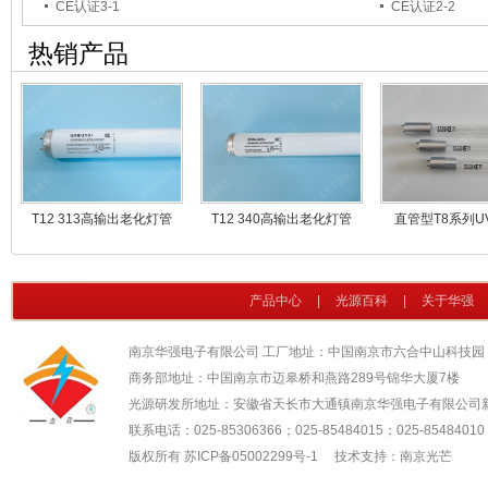
CE认证3-1
CE认证2-2
热销产品
T12 313高输出老化灯管
T12 340高输出老化灯管
直管型T8系列U
产品中心
|
光源百科
|
关于华强
南京华强电子有限公司 工厂地址：中国南京市六合中山科技园
商务部地址：中国南京市迈皋桥和燕路289号锦华大厦7楼
光源研发所地址：安徽省天长市大通镇南京华强电子有限公司
联系电话：025-85306366；025-85484015；025-85484010；
版权所有
苏ICP备05002299号-1
技术支持：南京光芒