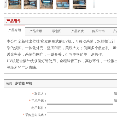
产品附件
产品介绍
产品应用
示意图
产品资质
购买指南
产
本公司全新推出壁挂
/
座立两用式的
UV
机，可移动杀菌，双挂扣设计
杂的烦恼。一体化外壳，坚固耐用，美观大方；侧面多个散热孔，延
透光率高
，
杀菌范围广；一键开关，灯管更换简单，易操作。
UV
机配合紫外线杀菌灯管使用，全程静音工作，高效环保，一经推
等场所的广泛青睐。
采购：
多功能UV机
*
联系人：
*
手机号码：
电子邮件：
*
采购意向描述：