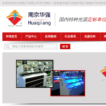
欢迎来南京华强电子有限公司官方网站！批发
紫外线灯
,
防紫外线灯
,
植物灯
等特殊光
国内特种光源
定标单
华强首页
产品中心
应用案例
行业资讯
光源百科
热门关键词：
紫外线灯
防紫外线灯
植物灯
防爆灯管
异纤灯管
FLB1149T5UV32A-H1，H-FLB1700T5UV32A-H2