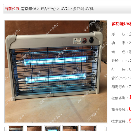
当前位置:
南京华强
>
产品中心
>
UVC
> 多功能UV机
多功能UV
形 状：
功 率：20
光 色：
管径(mm)：
灯 头：G
管长(mm)：
额定寿命：70
微信咨询：
商务专线：
技术支持：