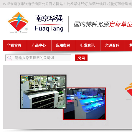
欢迎来南京华强电子有限公司官方网站！批发
紫外线灯
,
防紫外线灯
,
植物灯
等特殊光
国内特种光源
定标单
华强首页
产品中心
应用案例
行业资讯
光源百科
热门关键词：
紫外线灯
防紫外线灯
植物灯
防爆灯管
异纤灯管
FLB1149T5UV32A-H1，H-FLB1700T5UV32A-H2