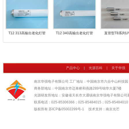
T12 313高输出老化灯管
T12 340高输出老化灯管
直管型T8系列U
产品中心
|
光源百科
|
关于华强
南京华强电子有限公司 工厂地址：中国南京市六合中山科技园
商务部地址：中国南京市迈皋桥和燕路289号锦华大厦7楼
光源研发所地址：安徽省天长市大通镇南京华强电子有限公司
联系电话：025-85306366；025-85484015；025-85484010；
版权所有
苏ICP备05002299号-1
技术支持：南京光芒