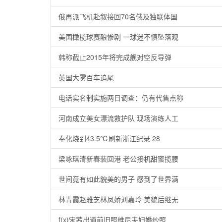
俄再派飞机赴叙接回70名俄及独联体国
美国橄榄球赛酿惨剧 一球迷不慎坠落观
韩称截止2015年将完成舰对空反导弹
英国大雾百车追尾
电话实名制实施两日调查：仍有代售点称
河南成立美女漂流救护队 现场演练人工
奉化烧到43.5℃刷新浙江纪录 28
梁咏琪清新春装回港 老公接机甜蜜揽腰
世间竟有如此貌美的男子 感到了世界满
林青霞赵雅芝林凤娇刘嘉玲 美貌后继无
f(x)宋茜出道前旧照维尼夫妇婚纱照