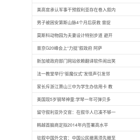
美高官承认军事干预叙利亚存在卷入叙内
男子被困安第斯山脉4个月后获救 曾捉
莫斯科动物园为夫妻设计特别步道 避开
普京G20峰会上“力挺”叙政府 阿萨
新加坡政府部门网站依赖翻译软件闹出笑
法一教堂举行“驱魔仪式”发怪声引发邻
家长斥浙江萧山三中为学生办信用卡 教
美国现5岁钢琴神童:学琴一年可弹贝多
留守叙利亚外交官：在叙华人已凑不够一
韩越首脑商定拟2014年内签署高水平
驻叙中国外交官：中国公民撤离须先撤至