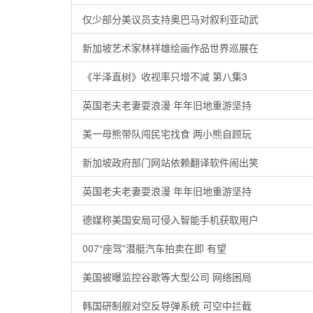
仅少部分美议员支持奥巴马对叙利亚动武
新加坡艺术家林祥雄绘画作品世界巡展在
《半泽直树》收视率只增不减 第八集3
英国老夫老妻耍浪漫 年年旧地重游坚持
美一母熊带队闯民宅找食 两小熊自顾玩
新加坡政府部门网站依赖翻译软件闹出笑
英国老夫老妻耍浪漫 年年旧地重游坚持
德媒称美国安局可侵入智能手机获取用户
007“座驾”潜艇汽车拍卖在即 有望
美国被曝监控谷歌等大型公司 网络困局
韩国研制舰对空反导弹系统 可空中拦截