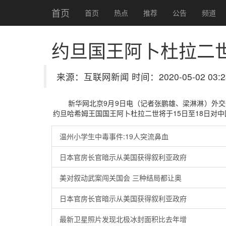
首页
首页
热点
推荐
公告
频道
约旦国王阿卜杜拉二
来源：互联网新闻 时间：2020-05-02 03:2
新华网北京9月9日电（记者张鹏雄、梁淋淋）外
约旦哈希姆王国国王阿卜杜拉二世将于15日至18日对
温州小学生中毒事件:19人突流鼻血
日本官房长官暗示从美国获得叙利亚政府
美对叙动武案闯关国会 三种结局都让奥
日本官房长官暗示从美国获得叙利亚政府
最新卫星照片发现北极冰封面积比去年增