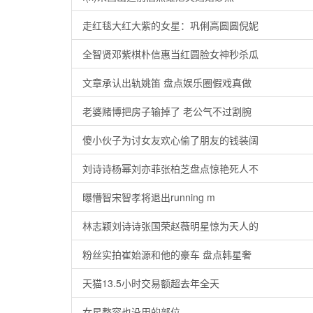
走红毯大红大紫的女星：巩俐高圆圆倪妮
全智贤邓紫棋朴信惠当红圆脸女神秒杀瓜
文章承认出轨姚笛 盘点娱乐圈假戏真做
老婆赌博把房子输掉了 老公气不过割腕
傻小伙子为讨女友欢心偷了朋友的钱装阔
刘诗诗杨幂刘亦菲张柏芝盘点惊艳死人不
曝懵智宋智孝将退出running m
林志颖刘诗诗张国荣赵薇明星惊为天人的
粉丝实拍崔始源和他的豪车 盘点韩星奢
天猫13.5小时交易额超去年全天
女星整容也没用的部位