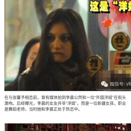
在与张馨予相恋前，曾有媒体拍到李晨公然和一位“外国洋妞”在街头
激吻。后经曝光，李晨的女友并非“洋妞”，而是一位新疆女孩，职业
是舞蹈老师，当时她和李晨正处于热恋中。