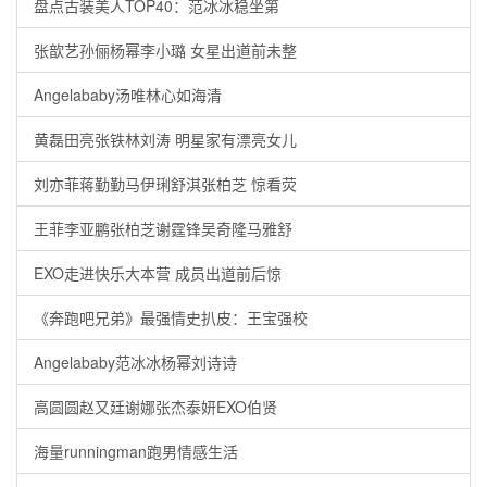
盘点古装美人TOP40：范冰冰稳坐第
张歆艺孙俪杨幂李小璐 女星出道前未整
Angelababy汤唯林心如海清
黄磊田亮张铁林刘涛 明星家有漂亮女儿
刘亦菲蒋勤勤马伊琍舒淇张柏芝 惊看荧
王菲李亚鹏张柏芝谢霆锋吴奇隆马雅舒
EXO走进快乐大本营 成员出道前后惊
《奔跑吧兄弟》最强情史扒皮：王宝强校
Angelababy范冰冰杨幂刘诗诗
高圆圆赵又廷谢娜张杰泰妍EXO伯贤
海量runningman跑男情感生活