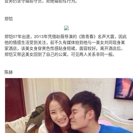
亚男仍坚守婚前守贞，拒绝婚前性行为。
郑恺
郑恺07年出道，2013年凭借赵薇导演的《致青春》名声大震，因此
他的情感生活受到关注，前不久有媒体拍到他与一美女共同现身某
家酒店，该美女身穿黑色性感贴身短裙，面容姣好。离开酒店后，
郑恺又带这美女回到了自己的公寓，可见两人关系非同一般。
陈赫