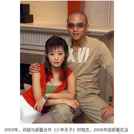
2003年，邓超与郝蕾合作《少年天子》时相恋，2006年因郝蕾在没