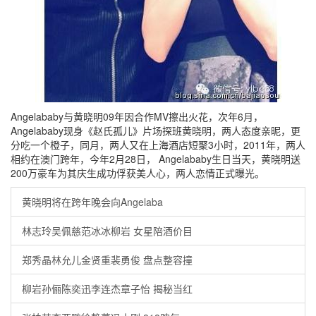
Angelababy与黄晓明09年因合作MV擦出火花，次年6月，
Angelababy现身《赵氏孤儿》片场探班黄晓明，两人态度亲昵，更
分吃一个橙子，同月，两人又在上海酒店短聚3小时，2011年，两人
相约在澳门跨年，今年2月28日， Angelababy生日当天，黄晓明送
200万豪车为其庆生成功俘获美人心，两人恋情正式曝光。
黄晓明将在跨年晚会向Angelaba
林志玲吴佩慈范冰冰柳岩 女星陪酒价目
郑秀晶林允儿金贤重裴勇俊 盘点整容撞
柳岩孙俪陈奕迅李连杰章子怡 揭秘当红