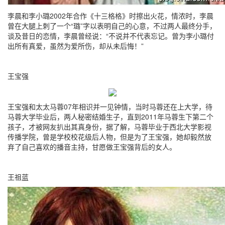
李晨和李小璐2002年合作《十三格格》时擦出火花，情浓时，李晨
曾在大腿上刺了一个“璐”字以表明自己的心意，不过两人最终分手，
谈及昔日的恋情，李晨曾经说：“不说并不代表忘记。曾为李小璐付
出所有真爱，虽然为爱所伤，却从未后悔！”
王宝强
王宝强和太太马蓉07年相识并一见钟情，当时马蓉还在上大学，待
马蓉大学毕业后，两人秘密结婚生子，直到2011年马蓉生下第二个
孩子，才被网友扒出其真身份，据了解，马蓉毕业于西北大学影视
传播学院，曾是学校校花级后人物，但是为了王宝强，她却毅然放
弃了自己喜欢的播音主持，甘愿做王宝强背后的女人。
王祖蓝