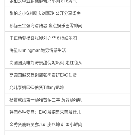
张柏芝李亚鹏徐静蕾冯小刚 818脾气
张柏芝小S刘晓庆刘嘉玲 公开分享闺房
孙俪王宝强海清陆毅 盘点娱乐圈零绯闻
于正杨蓉杨幂张璇刘亦菲 818娱乐圈
海量runningman跑男情感生活
高圆圆汤唯刘涛景甜倪妮巩俐 走红毯从
高圆圆赵又廷谢娜张杰泰妍EXO伯贤
允儿泰妍EXO伯贤Tiffany尼坤
杨幂成绩第一汤唯苦读三年 黄磊汤唯明
韩团各种爱豆：EXO最招黑宋茜最佳儿
金秀贤鹿晗吴亦凡韩庚尼坤 韩国小鲜肉