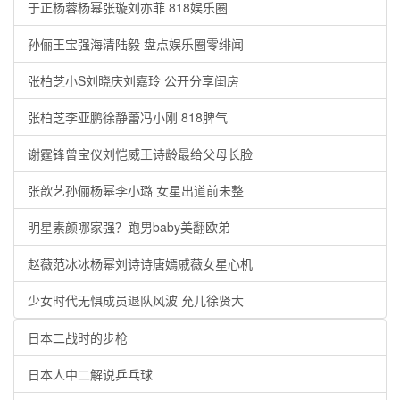
于正杨蓉杨幂张璇刘亦菲 818娱乐圈
孙俪王宝强海清陆毅 盘点娱乐圈零绯闻
张柏芝小S刘晓庆刘嘉玲 公开分享闺房
张柏芝李亚鹏徐静蕾冯小刚 818脾气
谢霆锋曾宝仪刘恺威王诗龄最给父母长脸
张歆艺孙俪杨幂李小璐 女星出道前未整
明星素颜哪家强？跑男baby美翻欧弟
赵薇范冰冰杨幂刘诗诗唐嫣戚薇女星心机
少女时代无惧成员退队风波 允儿徐贤大
日本二战时的步枪
日本人中二解说乒乓球