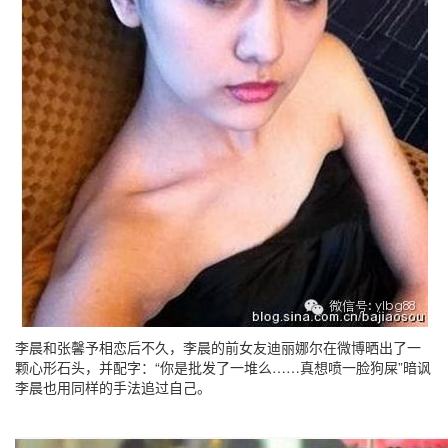
李晨和张馨予相恋后不久，李晨的前女友迪丽娜尔在微博晒出了一
颗心形石头，并配字：“你是批发了一堆么……真想喷一脸狗屎”暗讽
李晨也用同样的手法追过自己。